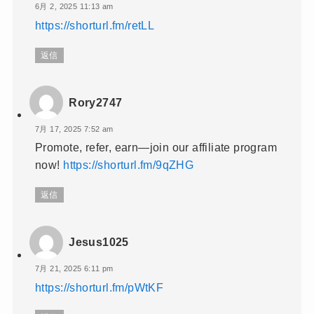
6月 2, 2025 11:13 am
https://shorturl.fm/retLL
返信
Rory2747
7月 17, 2025 7:52 am
Promote, refer, earn—join our affiliate program
now!
https://shorturl.fm/9qZHG
返信
Jesus1025
7月 21, 2025 6:11 pm
https://shorturl.fm/pWtKF