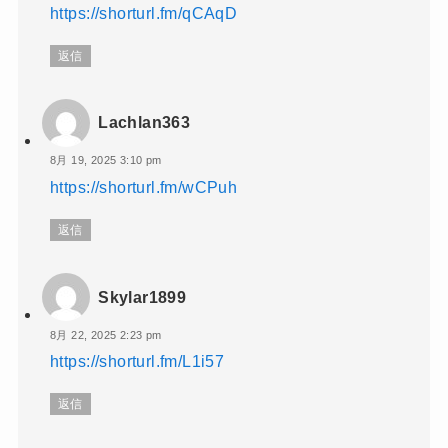
https://shorturl.fm/qCAqD
返信
Lachlan363
8月 19, 2025 3:10 pm
https://shorturl.fm/wCPuh
返信
Skylar1899
8月 22, 2025 2:23 pm
https://shorturl.fm/L1i57
返信