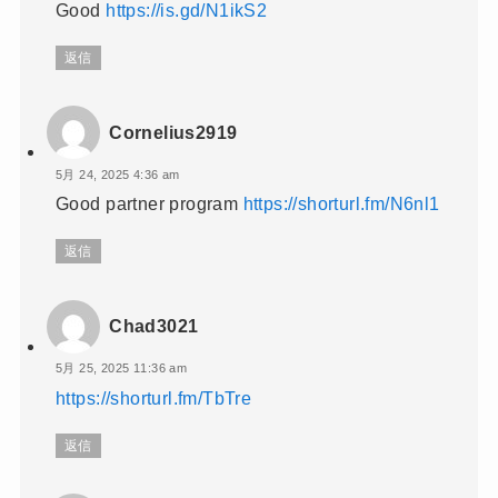
Good
https://is.gd/N1ikS2
返信
Cornelius2919
5月 24, 2025 4:36 am
Good partner program
https://shorturl.fm/N6nl1
返信
Chad3021
5月 25, 2025 11:36 am
https://shorturl.fm/TbTre
返信