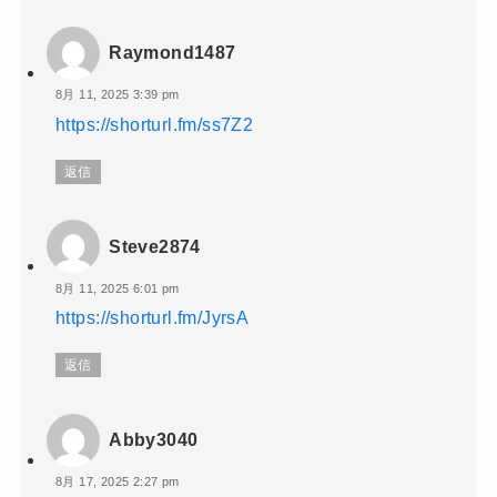
Raymond1487
8月 11, 2025 3:39 pm
https://shorturl.fm/ss7Z2
返信
Steve2874
8月 11, 2025 6:01 pm
https://shorturl.fm/JyrsA
返信
Abby3040
8月 17, 2025 2:27 pm