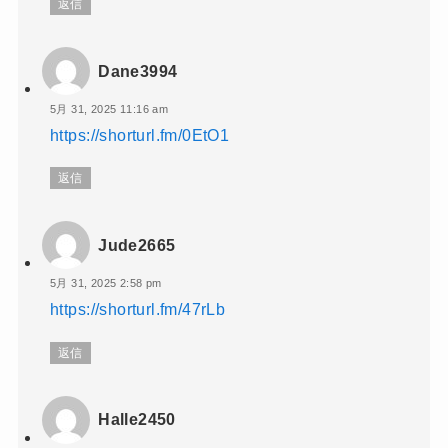
返信
Dane3994
5月 31, 2025 11:16 am
https://shorturl.fm/0EtO1
返信
Jude2665
5月 31, 2025 2:58 pm
https://shorturl.fm/47rLb
返信
Halle2450